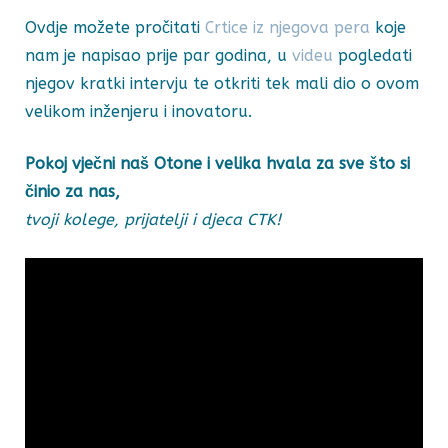
Ovdje možete pročitati
Crtice iz njegova pera
koje
nam je napisao prije par godina, u
videu
pogledati
njegov kratki intervju te otkriti tek mali dio o ovom
velikom inženjeru i inovatoru.
Pokoj vječni naš Otone i velika hvala za sve što si
činio za nas,
tvoji kolege, prijatelji i djeca CTK!