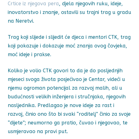
Crtice iz njegova pera
, djela njegovih ruku, ideje,
inovatorstvo i znanje, ostavili su trajni trag u gradu
na Neretvi.
Trag koji slijede i slijedit će djeca i mentori CTK, trag
koji pokazuje i dokazuje moć znanja ovog čovjeka,
moć ideje i prakse.
Koliko je volio CTK govori to da je do posljednjih
mjeseci svoga života posjećivao je Centar, videći u
njemu ogroman potencijal za razvoj malih, ali u
budućnosti velikih inženjera i stručnjaka, njegovih
nasljednika. Predlagao je nove ideje za rast i
razvoj, činio ono što bi svaki “roditelj” činio za svoje
“dijete”; neumorno ga pratio, čuvao i njegovao, te
usmjeravao na pravi put.