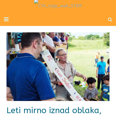
Početna
Mladi inženjeri
Radionice za djecu i odrasle
Novosti
O nama
Kontakt
Leti mirno iznad oblaka,