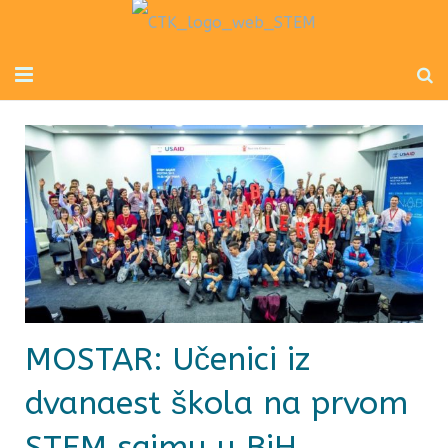
Početna
Mladi inženjeri
Radionice za djecu i odrasle
Novosti
O nama
MOSTAR: Učenici iz
Kontakt
dvanaest škola na prvom
STEM sajmu u BiH