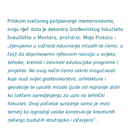
Prilikom svečanog potpisivanja memoranduma,
svoju riječ dala je dekanica Građevinskog fakulteta
Sveučilišta u Mostaru, prof.dr.sc. Maja Prskalo
:
„Vjerujemo u važnost educiranja mladih te ćemo, u
želji da doprinesemo njihovom razvoju u svijetu
tehnike, kreirati i inovirati edukacijske programe i
projekte. Na ovaj način ćemo otkriti mogućnosti
koje nudi svijet građevinarstva, arhitekture i
geodezije te uputiti mlade ljude od najranije dobi
ka lakšem opredjeljenju za upis na tehnički
fakultet. Ovaj početak suradnje samo je mali
temelj ka izgradnji velike konstrukcije kreativnih
rješenja budućih stručnjaka i inženjera“ .