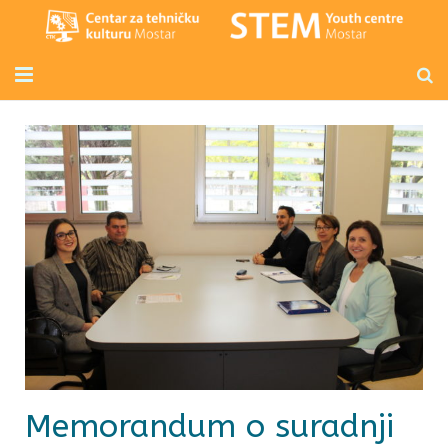
Početna
Mladi inženjeri
Radionice za djecu i odrasle
Novosti
O nama
Kontakt
Memorandum o suradnji