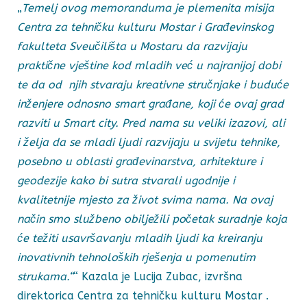
„
Temelj ovog memoranduma je plemenita misija
Centra za tehničku kulturu Mostar i Građevinskog
fakulteta Sveučilišta u Mostaru da razvijaju
praktične vještine kod mladih već u najranijoj dobi
te da od njih stvaraju kreativne stručnjake i buduće
inženjere odnosno smart građane, koji će ovaj grad
razviti u Smart city. Pred nama su veliki izazovi, ali
i želja da se mladi ljudi razvijaju u svijetu tehnike,
posebno u oblasti građevinarstva, arhitekture i
geodezije kako bi sutra stvarali ugodnije i
kvalitetnije mjesto za život svima nama. Na ovaj
način smo službeno obilježili početak suradnje koja
će težiti usavršavanju mladih ljudi ka kreiranju
inovativnih tehnoloških rješenja u pomenutim
strukama.“
“ Kazala je Lucija Zubac, izvršna
direktorica Centra za tehničku kulturu Mostar .