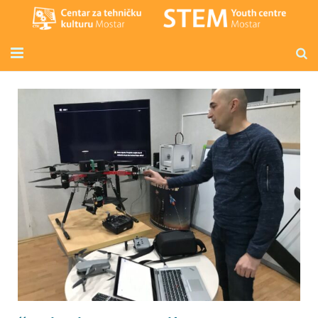
Početna
Mladi inženjeri
Radionice za djecu i odrasle
Novosti
O nama
Kontakt