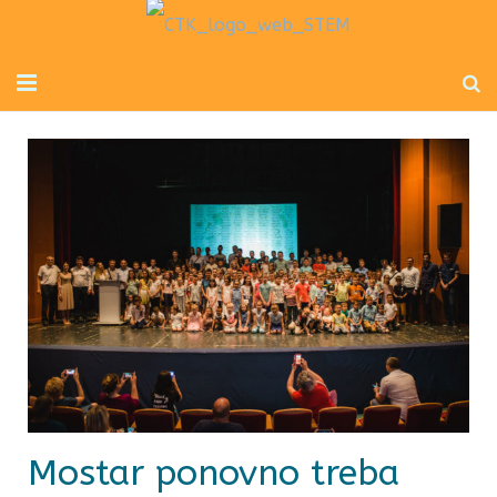
Početna
Mladi inženjeri
Radionice za djecu i odrasle
Novosti
O nama
Kontakt
Mostar ponovno treba