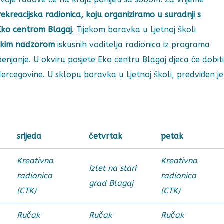
ekreacijska radionica, koju organiziramo u suradnji s
Eko centrom Blagaj
. Tijekom boravka u Ljetnoj školi
škim nadzorom
iskusnih voditelja radionica iz programa
penjanje. U okviru posjete Eko centru Blagaj djeca će dobiti
Hercegovine. U sklopu boravka u Ljetnoj školi, predviđen je
srijeda
četvrtak
petak
Kreativna
Kreativna
Izlet na stari
radionica
radionica
grad Blagaj
(CTK)
(CTK)
Ručak
Ručak
Ručak