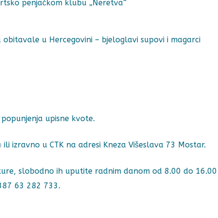
portsko penjačkom klubu „Neretva“
 obitavale u Hercegovini – bjeloglavi supovi i magarci
o popunjenja upisne kvote.
m
ili izravno u CTK na adresi Kneza Višeslava 73 Mostar.
ulture, slobodno ih uputite radnim danom od 8.00 do 16.00
+387 63 282 733.