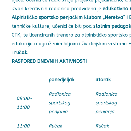
izvan kreativnih radionica predviđena je
edukativno r
Alpinističko sportsko penjačkim klubom „Neretva“ i 
tehničke kulture, učenici će biti pod
stalnim pedago
CTK, te licenciranih trenera za alpinističko sportsko 
edukaciju o ugroženim biljnim i životinjskim vrstama 
i
ručak
.
RASPORED DNEVNIH AKTIVNOSTI
ponedjeljak
utorak
Radionica
Radionica
09:00-
sportskog
sportskog
11:00
penjanja
penjanja
11:00
Ručak
Ručak