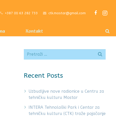
+387 (0) 63 282 733
ctk.mostar@gmail.com
ma
Kontakt
Recent Posts
Uzbudljive nove radionice u Centru za
tehničku kulturu Mostar
INTERA Tehnološki Park i Centar za
tehničku kulturu (CTK) traže pojačanje