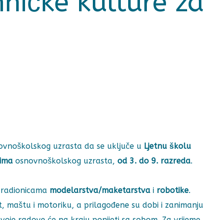
hničke kulture za
novnoškolskog uzrasta da se uključe u
Ljetnu školu
cima
osnovnoškolskog uzrasta,
od 3. do 9. razreda
.
im radionicama
modelarstva/maketarstva
i
robotike
.
t, maštu i motoriku, a prilagođene su dobi i zanimanju
 svoje radove će na kraju ponijeti sa sobom. Za vrijeme