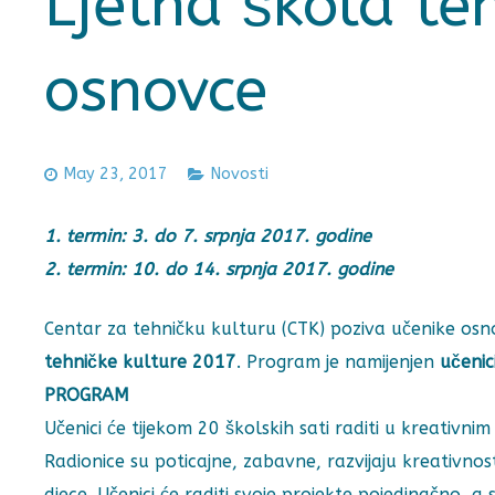
Ljetna škola te
osnovce
May 23, 2017
Novosti
1. termin: 3. do 7. srpnja 2017. godine
2. termin: 10. do 14. srpnja 2017. godine
Centar za tehničku kulturu (CTK) poziva učenike os
tehničke kulture 2017
. Program je namijenjen
učeni
PROGRAM
Učenici će tijekom 20 školskih sati raditi u kreativn
Radionice su poticajne, zabavne, razvijaju kreativnos
djece. Učenici će raditi svoje projekte pojedinačno, a