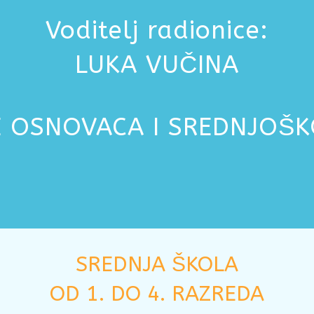
Voditelj radionice:
LUKA VUČINA
 OSNOVACA I SREDNJOŠ
SREDNJA ŠKOLA
OD 1. DO 4. RAZREDA