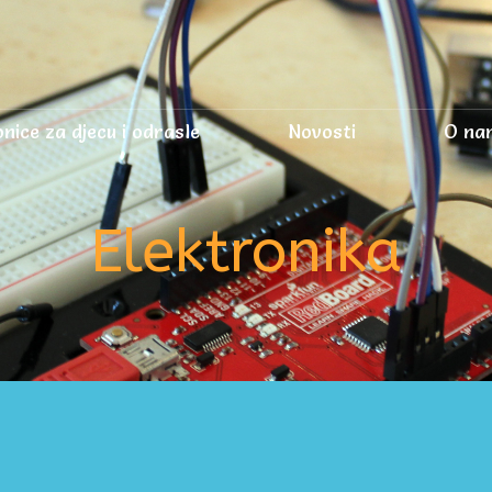
nice za djecu i odrasle
Novosti
O na
Elektronika