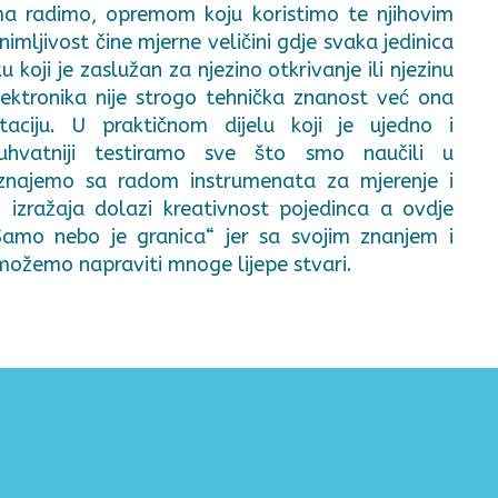
a radimo, opremom koju koristimo te njihovim
imljivost čine mjerne veličini gdje svaka jedinica
 koji je zaslužan za njezino otkrivanje ili njezinu
elektronika nije strogo tehnička znanost već ona
taciju. U praktičnom dijelu koji je ujedno i
jobuhvatniji testiramo sve što smo naučili u
znajemo sa radom instrumenata za mjerenje i
zražaja dolazi kreativnost pojedinca a ovdje
Samo nebo je granica“ jer sa svojim znanjem i
možemo napraviti mnoge lijepe stvari.