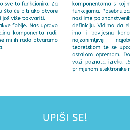
o sve to funkcionira. Za
komponentama s kojim
u što će biti ako otvore
funkcijama. Posebnu zan
 još više pokvariti.
nosi ime po znanstveniku
akve fobije. Nas upravo
definiciju. Vidimo da 
edina komponenta radi.
ima i povijesnu kono
iše mi ih rado otvaramo
najzanimljiviji i na
a.
teoretskom te se upo
ostalom opremom. Do i
važi poznata izreka „
primjenom elektronike 
UPIŠI SE!