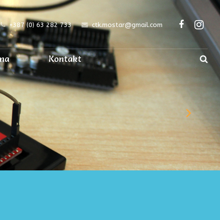
+387 (0) 63 282 733
ctk.mostar@gmail.com
ma
Kontakt